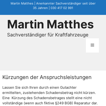
Zum
Martin Matthes | Anerkannter Sachverständiger seit über
Inhalt
35 Jahren | 030 417 02 991
springen
Martin Matthes
Sachverständiger für Kraftfahrzeuge
Menü
Kürzungen der Anspruchsleistungen
Lassen Sie sich Ihren durch einen Gutachter
ermittelten, zustehenden Schadensbetrag nicht kürzen.
Eine Kürzung des Schadensbetrages stellt eine nicht
vollständige (wenn auch fiktive §249 BGB) Reparatur dar.